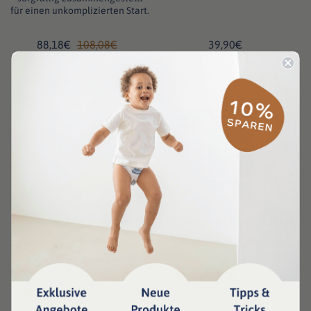
für einen unkomplizierten Start.
88,18€
108,08€
39,90€
UV Anzug | Taupe
UV Anzug | Blue stripes
stripes
Bewegungsfreiheit beim
Spielen und Baden in der Sonne
Bewegungsfreiheit beim
Spielen und Baden in der Sonne