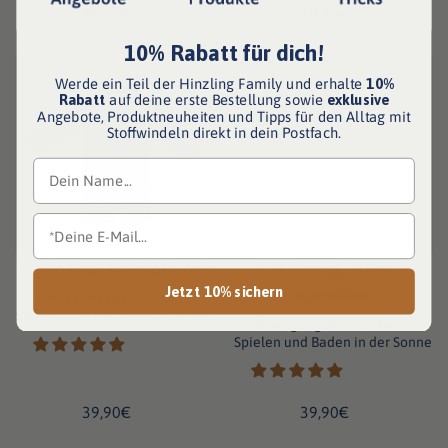
39,90€
39,90€
10% Rabatt für dich!
Werde ein Teil der Hinzling Family und erhalte
10%
Rabatt
auf deine erste Bestellung sowie
exklusive
Angebote, Produktneuheiten und Tipps für den Alltag mit
Stoffwindeln direkt in dein Postfach.
UV Anzug | Midnight rain
UV Anzug | Vanilla
sprinkles
Jetzt 10% sichern
Bewegungsfreiheit beim
Spielen und Baden in der Sonne
Bewegungsfreiheit beim
Spielen und Baden in der Sonne
39,90€
39,90€